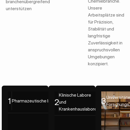
Chemiebranche.
branchenübergreifend
Unsere
unterstützen
Arbeitsplätze sind
für Präzision,
Stabilität und
langfristige
Zuverlässigkeit in
anspruchsvollen
Umgebungen
konzipiert.
Pharmazeutische Industrie
Klinische Labore und Krankenhauslabo
Klinische Labore
Universitäten
Universität
1
3
2
Pharmazeutische Industrie
und
Forschungs
Krankenhauslabore