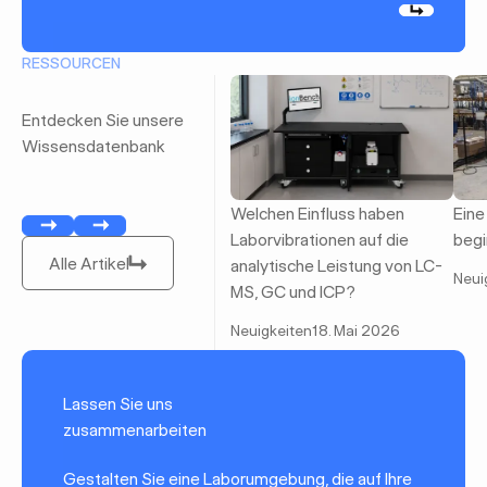
Weiter
RESSOURCEN
Entdecken Sie unsere
Wissensdatenbank
Welchen Einfluss haben
Eine
Vorherige
Weiter
Laborvibrationen auf die
begi
Alle Artikel
Alle Artikel
analytische Leistung von LC-
Neui
MS, GC und ICP?
Neuigkeiten
18. Mai 2026
Lassen Sie uns
zusammenarbeiten
Gestalten Sie eine Laborumgebung, die auf Ihre