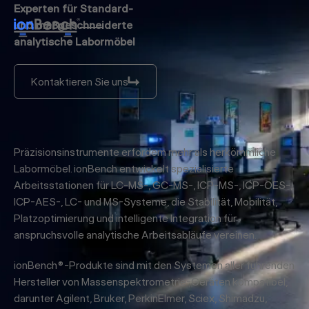
Experten für Standard-
und maßgeschneiderte
analytische Labormöbel
Kontaktieren Sie uns
Kontaktieren Sie uns
Präzisionsinstrumente erfordern mehr als herkömmliche
Labormöbel. ionBench entwickelt spezialisierte
Arbeitsstationen für LC-MS-, GC-MS-, ICP-MS-, ICP-OES-,
ICP-AES-, LC- und MS-Systeme, die Stabilität, Mobilität,
Platzoptimierung und intelligente Integration für
anspruchsvolle analytische Arbeitsabläufe vereinen.
ionBench®-Produkte sind mit den Systemen aller führenden
Hersteller von Massenspektrometrie-Geräten kompatibel,
darunter Agilent, Bruker, PerkinElmer, Sciex, Shimadzu,