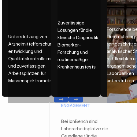
Zuverlässige
Forschende be
Lösungen für die
Unterstützung von
Durchführung
klinische Diagnostik,
Arzneimittelforschung, -
fortgeschritte
Biomarker-
entwicklung und
analytischer S
Forschung und
Qualitätskontrolle mit stabilen
mit flexiblen u
routinemäßige
und zuverlässigen
ergonomische
Krankenhaustests.
Arbeitsplätzen für
Laborbänken
Massenspektrometriesysteme.
unterstützen.
Bisherige
Weiter
ENGAGEMENT
Bei ionBench sind
Laborarbeitsplätze die
Grundlage für die